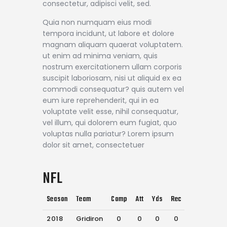
consectetur, adipisci velit, sed.
Quia non numquam eius modi
tempora incidunt, ut labore et dolore
magnam aliquam quaerat voluptatem.
ut enim ad minima veniam, quis
nostrum exercitationem ullam corporis
suscipit laboriosam, nisi ut aliquid ex ea
commodi consequatur? quis autem vel
eum iure reprehenderit, qui in ea
voluptate velit esse, nihil consequatur,
vel illum, qui dolorem eum fugiat, quo
voluptas nulla pariatur? Lorem ipsum
dolor sit amet, consectetuer
NFL
Season
Team
Comp
Att
Yds
Rec
Rec Yds
T
2018
Gridiron
0
0
0
0
0